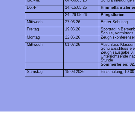
Mo.-Mi.
04.-06.05.26
Schulanmeldungen 
Do.-Fr.
14.-15.05.26
Himmelfahrtsferie
24.-26.05.26
Pfingstferien
Mittwoch
27.06.26
Erster Schultag
Freitag
19.06.26
Sporttag in Bersen
Schule, vormittags
Montag
22.06.26
Zeugniskonferenze
Mittwoch
01.07.26
Abschluss Klassen 
Schulabschlussfeie
Zeugnisausgabe 3.
Unterrichtsende nac
Stunde
Sommerferien: 02.
Samstag
15.08.2026
Einschulung; 10.00