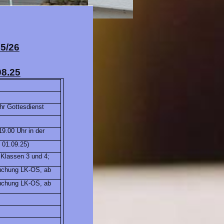
5/26
08.25
hr Gottesdienst
19.00 Uhr in der
s 01.09.25)
 Klassen 3 und 4;
suchung LK-OS, ab
suchung LK-OS, ab