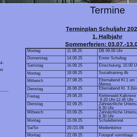
Termine
Terminplan Schuljahr 202
1. Halbjahr
Sommerferien: 03.07.-13.
Montag
11.08.25
DB 09.00 Uhr
Donnerstag
14.08.25
Erster Schultag
4-
Samstag
16.08.25
Einschulung; 10.00 U
er
18.08.25
Sozialtraining 4b
Montag
27.08.25
Elternabend Kl.1 um 
Mittwoch
Mensa
26.08.25
Elternabend Kl. 3 (bi
Dienstag
29.08.25
Kletterwald Kalkriese
Freitag
8.20 Uhr-12.45 Uhr
Dienstag
02.09.25
Zahnärztliche Unter
8.30 Uhr
Mittwoch
03.09.25
Zahnärztliche Unter
8.30 Uhr
Montag
15.09.25
Schulelternrat
Sa/So
20./21.09.
Medienbörse
Montag
22.09.25
Fotograf vormittags