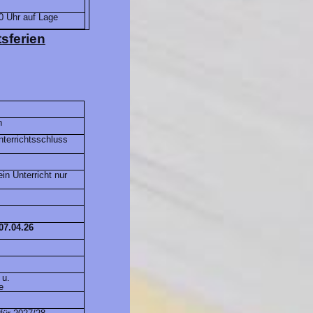
0 Uhr auf Lage
sferien
n
terrichtsschluss
ein Unterricht nur
07.04.26
 u.
e