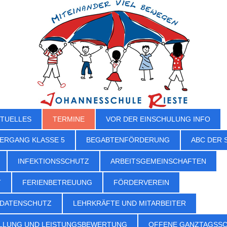
TUELLES
TERMINE
VOR DER EINSCHULUNG INFO
ERGANG KLASSE 5
BEGABTENFÖRDERUNG
ABC DER 
INFEKTIONSSCHUTZ
ARBEITSGEMEINSCHAFTEN
T
FERIENBETREUUNG
FÖRDERVEREIN
 DATENSCHUTZ
LEHRKRÄFTE UND MITARBEITER
LLUNG UND LEISTUNGSBEWERTUNG
OFFENE GANZTAGSS