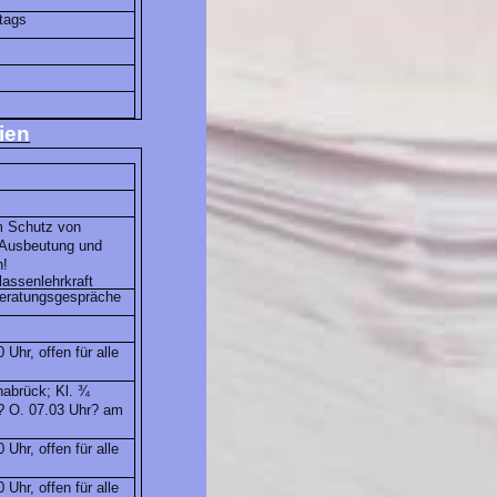
tags
ien
m Schutz von
r Ausbeutung und
h!
lassenlehrkraft
Beratungsgespräche
 Uhr, offen für alle
nabrück; Kl. ¾
? O. 07.03 Uhr? am
 Uhr, offen für alle
 Uhr, offen für alle