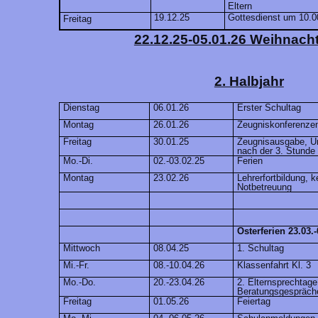
Eltern
19.12.25
Gottesdienst um 10.0
Freitag
22.12.25-05.01.26 Weihnacht
2. Halbjahr
Dienstag
06.01.26
Erster Schultag
Montag
26.01.26
Zeugniskonferenze
Freitag
30.01.25
Zeugnisausgabe, Un
nach der 3. Stunde
Mo.-Di.
02.-03.02.25
Ferien
Montag
23.02.26
Lehrerfortbildung, k
Notbetreuung
Osterferien 23.03.-
Mittwoch
08.04.25
1. Schultag
Mi.-Fr.
08.-10.04.26
Klassenfahrt Kl. 3
Mo.-Do.
20.-23.04.26
2. Elternsprechtage
Beratungsgespräch
Freitag
01.05.26
Feiertag