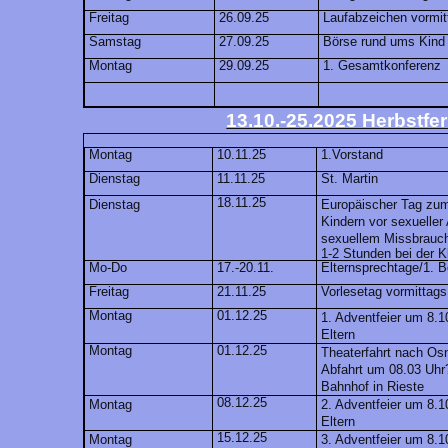
Freitag
26.09.25
Laufabzeichen vormit
Samstag
27.09.25
Börse rund ums Kind
Montag
29.09.25
1. Gesamtkonferenz
13.10.-25.2025 Herbstfer
Montag
10.11.25
1.Vorstand
Dienstag
11.11.25
St. Martin
18.11.25
Dienstag
Europäischer Tag zu
Kindern vor sexuelle
sexuellem Missbrauc
1-2 Stunden bei der K
Mo-Do
17.-20.11.
Elternsprechtage/1. 
Freitag
21.11.25
Vorlesetag vormittags
Montag
01.12.25
1. Adventfeier um 8.10
Eltern
Montag
01.12.25
Theaterfahrt nach Os
Abfahrt um 08.03 Uhr
Bahnhof in Rieste
08.12.25
Montag
2. Adventfeier um 8.10
Eltern
15.12.25
Montag
3. Adventfeier um 8.10