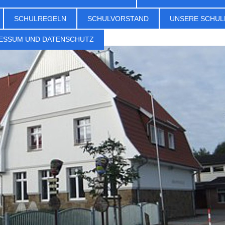
SCHULREGELN
SCHULVORSTAND
UNSERE SCHUL
ESSUM UND DATENSCHUTZ