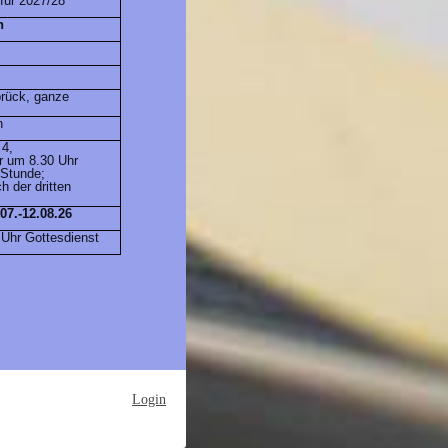
für 2027/28
n
brück, ganze
n
4,
r um 8.30 Uhr
 Stunde;
h der dritten
07.-12.08.26
 Uhr Gottesdienst
Login