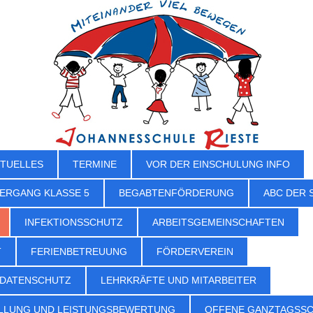
TUELLES
TERMINE
VOR DER EINSCHULUNG INFO
ERGANG KLASSE 5
BEGABTENFÖRDERUNG
ABC DER 
INFEKTIONSSCHUTZ
ARBEITSGEMEINSCHAFTEN
T
FERIENBETREUUNG
FÖRDERVEREIN
 DATENSCHUTZ
LEHRKRÄFTE UND MITARBEITER
LLUNG UND LEISTUNGSBEWERTUNG
OFFENE GANZTAGSS