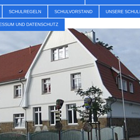
SCHULREGELN
SCHULVORSTAND
UNSERE SCHUL
ESSUM UND DATENSCHUTZ