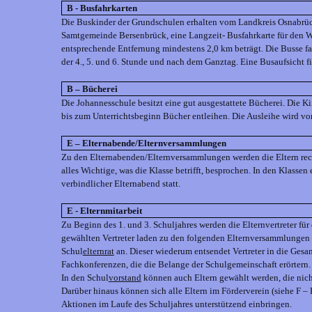
B - Busfahrkarten
Die Buskinder der Grundschulen erhalten vom Landkreis Osnabrüc
Samtgemeinde Bersenbrück, eine Langzeit- Busfahrkarte für den W
entsprechende Entfernung mindestens 2,0 km beträgt. Die Busse fa
der 4., 5. und 6. Stunde und nach dem Ganztag. Eine Busaufsicht fin
B – Bücherei
Die Johannesschule besitzt eine gut ausgestattete Bücherei. Die K
bis zum Unterrichtsbeginn Bücher entleihen. Die Ausleihe wird von
E – Elternabende/Elternversammlungen
Zu den Elternabenden/Elternversammlungen werden die Eltern rech
alles Wichtige, was die Klasse betrifft, besprochen. In den Klassen 
verbindlicher Elternabend statt.
E - Elternmitarbeit
Zu Beginn des 1. und 3. Schuljahres werden die Elternvertreter für
gewählten Vertreter laden zu den folgenden Elternversammlungen
Schul
elternrat
an. Dieser wiederum entsendet Vertreter in die Gesa
Fachkonferenzen, die die Belange der Schulgemeinschaft erörtern.
In den Schul
vorstand
können auch Eltern gewählt werden, die nicht
Darüber hinaus können sich alle Eltern im Förderverein (siehe F – 
Aktionen im Laufe des Schuljahres unterstützend einbringen.