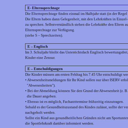
E- Elternsprechtage
Die Elternsprechtage finden einmal im Halbjahr statt (in der Reg
Die Eltern haben dann Gelegenheit, mit den Lehrkräften in Einzel
zu sprechen. Selbstverständlich stehen die Lehrkräfte den Eltern a
Elternsprechtage zur Verfügung.
(siehe S – Sprechzeiten).
E – Englisch
Im 3. Schuljahr bleibt das Unterrichtsfach Englisch bewertungsfrei,
Kinder eine Zensur.
E – Entschuldigungen
Die Kinder müssen am ersten Fehltag bis 7.45 Uhr entschuldigt we
• Abwesenheitsmeldungen für Ihr Kind sollen nur über ISERV erfo
"Abwesenheiten").
• Bei der Abmeldung können Sie den Grund der Abwesenheit (z. B.
die Dauer angeben.
• Ebenso ist es möglich, Facharzttermine frühzeitig einzutragen.
Sobald es der Gesundheitszustand des Kindes zulässt, sollte der ve
nachgeholt werden.
Sollte ein Kind aus gesundheitlichen Gründen nicht am Sportunte
die Sportlehrkraft darüber informiert werden.