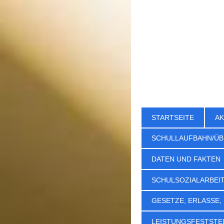
STARTSEITE
AK
SCHULLAUFBAHN/ÜB
DATEN UND FAKTEN
SCHULSOZIALARBEI
GESETZE, ERLASSE,
LEISTUNGSFESTSTE