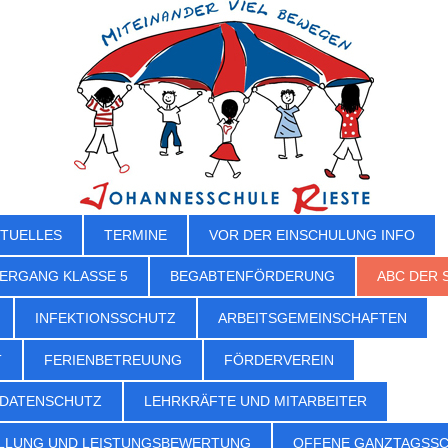
TUELLES
TERMINE
VOR DER EINSCHULUNG INFO
ERGANG KLASSE 5
BEGABTENFÖRDERUNG
ABC DER 
INFEKTIONSSCHUTZ
ARBEITSGEMEINSCHAFTEN
T
FERIENBETREUUNG
FÖRDERVEREIN
 DATENSCHUTZ
LEHRKRÄFTE UND MITARBEITER
LLUNG UND LEISTUNGSBEWERTUNG
OFFENE GANZTAGSS