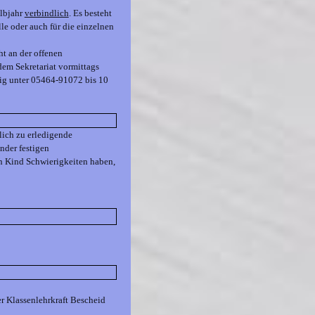
albjahr
verbindlich
. Es besteht
le oder auch für die einzelnen
t an der offenen
em Sekretariat vormittags
ndig unter 05464-91072 bis 10
ich zu erledigende
nder festigen
ein Kind Schwierigkeiten haben,
r Klassenlehrkraft Bescheid