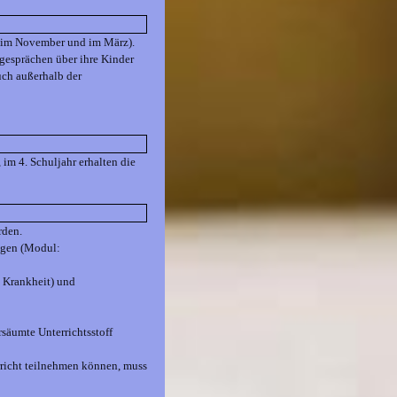
el im November und im März).
-gesprächen über ihre Kinder
uch außerhalb der
 im 4. Schuljahr erhalten die
rden.
lgen (Modul:
 Krankheit) und
rsäumte Unterrichtsstoff
rricht teilnehmen können, muss