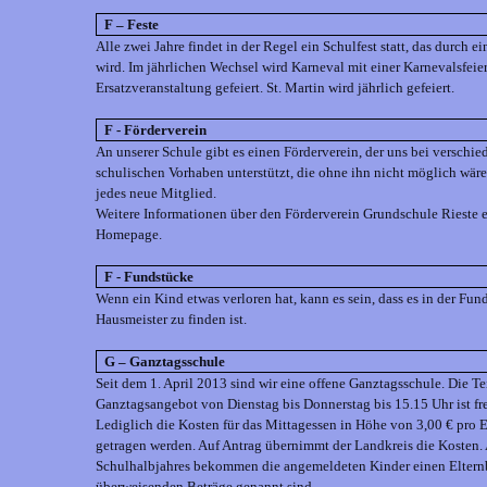
F – Feste
Alle zwei Jahre findet in der Regel ein Schulfest statt, das durch e
wird. Im jährlichen Wechsel wird Karneval mit einer Karnevalsfeier
Ersatzveranstaltung gefeiert. St. Martin wird jährlich gefeiert.
F - Förderverein
An unserer Schule gibt es einen Förderverein, der uns bei verschi
schulischen Vorhaben unterstützt, die ohne ihn nicht möglich wären
jedes neue Mitglied.
Weitere Informationen über den Förderverein Grundschule Rieste e.
Homepage.
F - Fundstücke
Wenn ein Kind etwas verloren hat, kann es sein, dass es in der Fun
Hausmeister zu finden ist.
G – Ganztagsschule
Seit dem 1. April 2013 sind wir eine offene Ganztagsschule. Die 
Ganztagsangebot von Dienstag bis Donnerstag bis 15.15 Uhr ist fre
Lediglich die Kosten für das Mittagessen in Höhe von 3,00 € pro 
getragen werden. Auf Antrag übernimmt der Landkreis die Kosten.
Schulhalbjahres bekommen die angemeldeten Kinder einen Elternbr
überweisenden Beträge genannt sind.