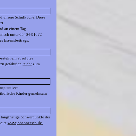
nd unsere Schulküche. Diese
zt.
ind an einem Tag
fonisch unter 05464-91072
es Essensbeitrags.
besteht ein
absolutes
t zu gefährden,
nicht
zum
ooperativer
katholische Kinder gemeinsam
 langfristige Schwerpunkte der
seite
www.johannesschule-