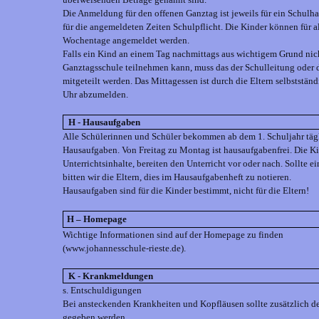
Die Anmeldung für den offenen Ganztag ist jeweils für ein Schulh
für die angemeldeten Zeiten Schulpflicht. Die Kinder können für al
Wochentage angemeldet werden.
Falls ein Kind an einem Tag nachmittags aus wichtigem Grund nich
Ganztagsschule teilnehmen kann, muss das der Schulleitung oder d
mitgeteilt werden. Das Mittagessen ist durch die Eltern selbststä
Uhr abzumelden.
H - Hausaufgaben
Alle Schülerinnen und Schüler bekommen ab dem 1. Schuljahr tägl
Hausaufgaben. Von Freitag zu Montag ist hausaufgabenfrei. Die Ki
Unterrichtsinhalte, bereiten den Unterricht vor oder nach. Sollte 
bitten wir die Eltern, dies im Hausaufgabenheft zu notieren.
Hausaufgaben sind für die Kinder bestimmt, nicht für die Eltern!
H – Homepage
Wichtige Informationen sind auf der Homepage zu finden
(www.johannesschule-rieste.de).
K - Krankmeldungen
s. Entschuldigungen
Bei ansteckenden Krankheiten und Kopfläusen sollte zusätzlich de
gegeben werden.