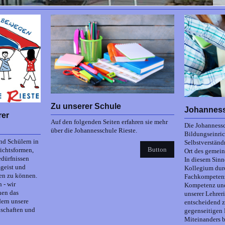
Zu unserer Schule
Johanness
rer
Auf den folgenden Seiten erfahren sie mehr
Die Johannessc
über die Johannesschule Rieste.
Bildungseinric
nd Schülern in
Selbstverständn
Button
ichtsformen,
Ort des gemei
edürfnissen
In diesem Sinn
geist und
Kollegium dur
en zu können.
Fachkompetenz
 - wir
Kompetenz und
hen das
unserer Lehrer
ern unsere
entscheidend z
nschaften und
gegenseitigen
Miteinanders b