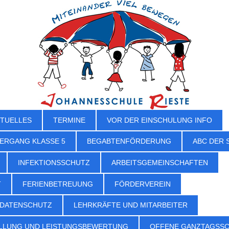
TUELLES
TERMINE
VOR DER EINSCHULUNG INFO
ERGANG KLASSE 5
BEGABTENFÖRDERUNG
ABC DER 
INFEKTIONSSCHUTZ
ARBEITSGEMEINSCHAFTEN
T
FERIENBETREUUNG
FÖRDERVEREIN
 DATENSCHUTZ
LEHRKRÄFTE UND MITARBEITER
LLUNG UND LEISTUNGSBEWERTUNG
OFFENE GANZTAGSS