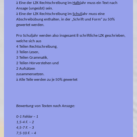
à
Eine der LZK Rechtschreibung im
Halb
jahr muss ein Text nach
Ansage (ungeübt) sein.
à
Eine der LZK Rechtschreibung im
Schul
jahr muss eine
Abschreibübung enthalten, in der „Schrift und Form“ zu 50%
gewertet werden.
Pro Schuljahr werden also insgesamt 8 schriftliche LZK geschrieben,
welche sich aus
4 Teilen Rechtschreibung,
3 Teilen Lesen,
3 Teilen Grammatik,
2 Teilen Hörverstehen und
2 Aufsätzen
zusammensetzen.
à
Alle Teile werden zu je 50% gewertet
Bewertung von Texten nach Ansage:
0-1 Fehler – 1
1,5-4 F. – 2
4,5-7 F. – 3
7,5-10 F. – 4