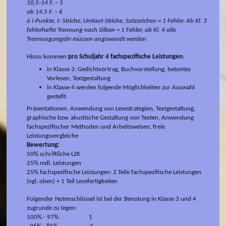
10,5-14 F. – 5
ab 14,5 F. – 6
à
i-Punkte, t- Striche, Umlaut-Striche, Satzzeichen = 1 Fehler. Ab Kl. 3
fehlerhafte Trennung nach Silben = 1 Fehler, ab Kl. 4 alle
Trennungsregeln müssen angewandt werden
Hinzu kommen
pro Schuljahr 4 fachspezifische Leistungen
:
in Klasse 3: Gedichtvortrag, Buchvorstellung, betontes
Vorlesen, Textgestaltung
in Klasse 4 werden folgende Möglichkeiten zur Auswahl
gestellt:
Präsentationen, Anwendung von Lesestrategien, Textgestaltung,
graphische bzw. akustische Gestaltung von Texten, Anwendung
fachspezifischer Methoden und Arbeitsweisen, freie
Leistungsvergleiche
Bewertung:
50% schriftliche LZK
25% mdl. Leistungen
25% fachspezifische Leistungen: 2 Teile fachspezifische Leistungen
(vgl. oben) + 1 Teil Lesefertigkeiten
Folgender Notenschlüssel ist bei der Benotung in Klasse 3 und 4
zugrunde zu legen:
100% - 97% 1